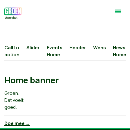
Call to
Slider
Events
Header
Wens
News
action
Home
Home
Home banner
Groen.
Dat voelt
goed.
Doe mee →