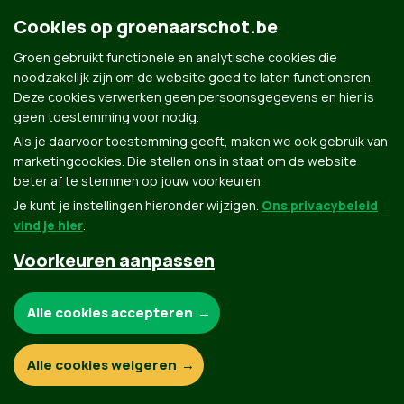
Cookies op groenaarschot.be
Groen gebruikt functionele en analytische cookies die
noodzakelijk zijn om de website goed te laten functioneren.
Deze cookies verwerken geen persoonsgegevens en hier is
geen toestemming voor nodig.
Groen.be
Als je daarvoor toestemming geeft, maken we ook gebruik van
marketingcookies. Die stellen ons in staat om de website
beter af te stemmen op jouw voorkeuren.
Je kunt je instellingen hieronder wijzigen.
Ons privacybeleid
Contact
Privacybeleid
vind je hier
.
© Copyright Groen 2026 | Gemaakt met
NationBuilder
| Gebouwd door
Tectonica
Voorkeuren aanpassen
Noodzakelijke cookies:
Alle cookies accepteren
Functionele en analytische cookies:
Alle cookies weigeren