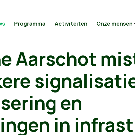
ws
Programma
Activiteiten
Onze mensen
ne Aarschot mis
kere signalisati
isering en
ngen in infras