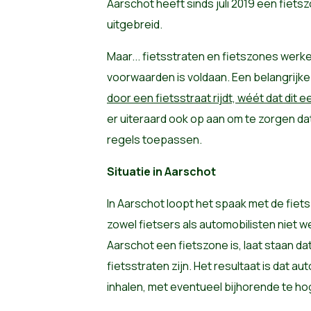
Aarschot heeft sinds juli 2019 een fietsz
uitgebreid.
Maar... fietsstraten en fietszones werk
voorwaarden is voldaan. Een belangrijk
door een fietsstraat rijdt, wéét dat dit e
er uiteraard ook op aan om te zorgen da
regels toepassen.
Situatie in Aarschot
In Aarschot loopt het spaak met de fiet
zowel fietsers als automobilisten niet 
Aarschot een fietszone is, laat staan d
fietsstraten zijn. Het resultaat is dat au
inhalen, met eventueel bijhorende te ho