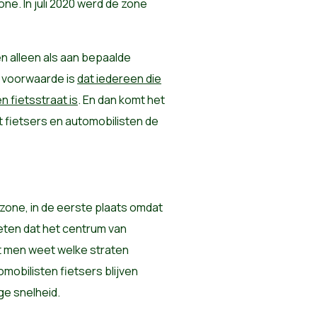
one. In juli 2020 werd de zone
en alleen als aan bepaalde
e voorwaarde is
dat iedereen die
en fietsstraat is
. En dan komt het
t fietsers en automobilisten de
szone, in de eerste plaats omdat
weten dat het centrum van
at men weet welke straten
tomobilisten fietsers blijven
ge snelheid.