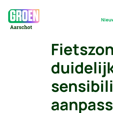
Nieu
Fietszo
duidelij
sensibil
aanpassi