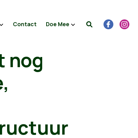
Contact
Doe Mee
t nog
e,
tructuur