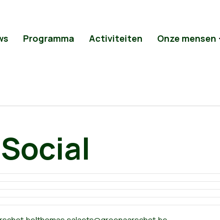
ws
Programma
Activiteiten
Onze mensen
Social
rschot.be
|
thomas.salaets@groenaarschot.be