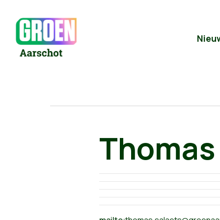
Nieu
Thomas 
mailto:
thoma
s.salaets@groenaa