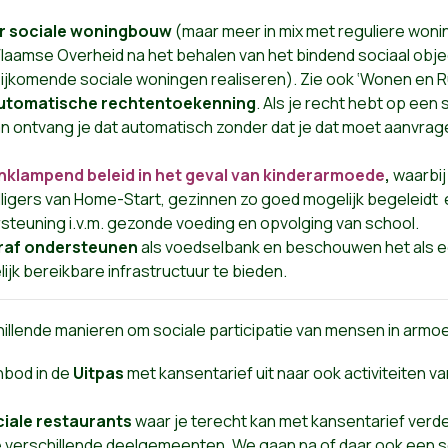
or sociale woningbouw
(maar meer in mix met reguliere woni
laamse Overheid na het behalen van het bindend sociaal obje
bijkomende sociale woningen realiseren). Zie ook ‘Wonen en R
utomatische rechtentoekenning
. Als je recht hebt op een
dan ontvang je dat automatisch zonder dat je dat moet aanvrag
nklampend beleid in het geval van kinderarmoede
,
waarbij
willigers van Home-Start, gezinnen zo goed mogelijk begeleidt 
rsteuning i.v.m. gezonde voeding en opvolging van school.
af ondersteunen
als voedselbank en beschouwen het als e
lijk bereikbare infrastructuur te bieden.
hillende manieren om sociale participatie van mensen in arm
nbod in de
Uitpas
met kansentarief uit naar ook activiteiten v
ciale restaurants
waar je terecht kan met kansentarief verde
 verschillende deelgemeenten. We gaan na of daar ook een soc