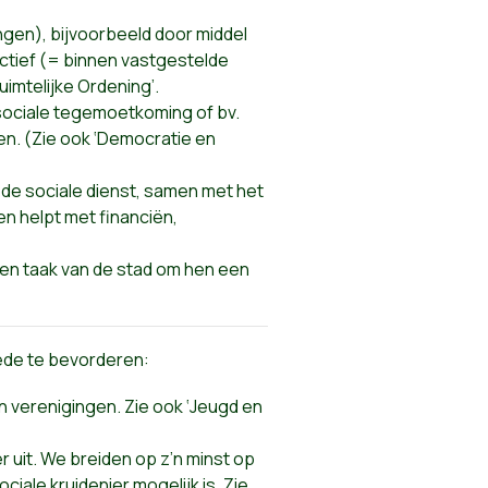
ngen), bijvoorbeeld door middel
ctief (= binnen vastgestelde
uimtelijke Ordening’.
 sociale tegemoetkoming of bv.
en. (Zie ook ‘Democratie en
 de sociale dienst, samen met het
en helpt met financiën,
en taak van de stad om hen een
oede te bevorderen:
an verenigingen. Zie ook ‘Jeugd en
r uit. We breiden op z’n minst op
iale kruidenier mogelijk is. Zie