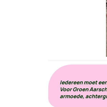
Iedereen moet een
Voor Groen Aarsch
armoede, achtergr