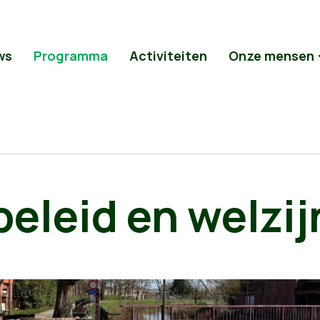
ws
Programma
Activiteiten
Onze mensen
beleid en welzij