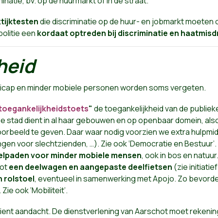
inatie, bv. op de huurmarkt of in de straat.
tijktesten
die discriminatie op de huur- en jobmarkt moete
politie een
kordaat optreden bij discriminatie en haatmisd
heid
ndicap en minder mobiele personen worden soms vergeten.
toegankelijkheidstoets
"
de toegankelijkheid van de publiek
 stad dient in al haar gebouwen en op openbaar domein, also
rbeeld te geven. Daar waar nodig voorzien we extra hulpmidd
ngen voor slechtzienden, …). Zie ook ‘Democratie en Bestuur’.
lpaden voor minder mobiele mensen
, ook in bos en natuur
hot
een deelwagen en aangepaste deelfietsen
(zie initiati
 rolstoel
, eventueel in samenwerking met Apojo. Zo bevorder
ie ook ‘Mobiliteit’.
dient aandacht. De dienstverlening van Aarschot moet rekening