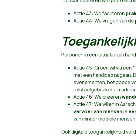
Tot slot tolereren we geen discrim
Actie 43: We faciliteren
prak
Actie 44: We vragen van de 
Toegankelijk
Personen in een situatie van ha
Actie 45: Groen wil via een
"
met een handicap nagaan. De
evenementen, het goede voo
rolstoelgebruikers, markeri
Actie 46: We creëren
wande
Actie 47: We willen in Aarsc
vervoer van mensen in een
van minder mobiele mensen. Z
Ook digitale toegankelijkheid ver