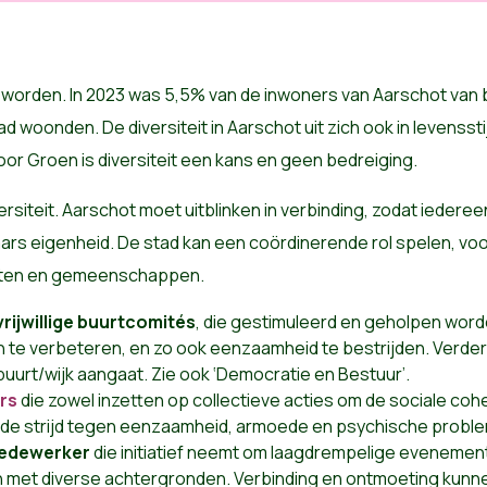
worden. In 2023 was 5,5% van de inwoners van Aarschot van b
tad woonden. De diversiteit in Aarschot uit zich ook in levenss
Voor Groen is diversiteit een kans en geen bedreiging.
rsiteit. Aarschot moet uitblinken in verbinding, zodat iedereen
rs eigenheid. De stad kan een coördinerende rol spelen, voor
rten en gemeenschappen.
vrijwillige buurtcomités
, die gestimuleerd en geholpen worde
n te verbeteren, en zo ook eenzaamheid te bestrijden. Verder
 buurt/wijk aangaat. Zie ook ‘Democratie en Bestuur’.
rs
die zowel inzetten op collectieve acties om de sociale cohe
in de strijd tegen eenzaamheid, armoede en psychische probl
medewerker
die initiatief neemt om laagdrempelige eveneme
met diverse achtergronden. Verbinding en ontmoeting kunnen 