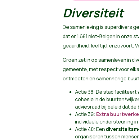
Diversiteit
De samenleving is superdivers ge
dat er 1.681 niet-Belgen in onze s
geaardheid, leeftijd, enzovoort. 
Groen zet in op samenleven in dive
gemeente, met respect voor elkaa
ontmoeten en samenhorige buu
Actie 38: De stad faciliteert
cohesie in de buurten/wijke
adviesraad bij beleid dat de
Actie 39:
Extra buurtwerke
individuele ondersteuning 
Actie 40: Een
diversiteits
organiseren tussen mensen 