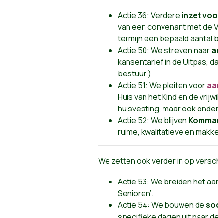
Actie 36: Verdere
inzet vo
van een convenant met de V
termijn een bepaald aantal 
Actie 50: We streven naar
a
kansentarief in de Uitpas, 
bestuur’)
Actie 51: We pleiten voor
aa
Huis van het Kind en de vrij
huisvesting, maar ook onde
Actie 52: We blijven
Kommar
ruime, kwalitatieve en makke
We zetten ook verder in op versc
Actie 53: We breiden het aa
Senioren’.
Actie 54: We bouwen de
so
specifieke dagen uit naar de