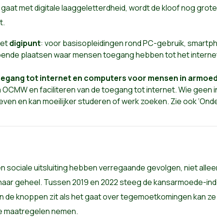
gaat met digitale laaggeletterdheid, wordt de kloof nog grote
t.
het
digipunt
: voor basisopleidingen rond PC-gebruik, smartph
ldoende plaatsen waar mensen toegang hebben tot het interne
toegang tot internet en computers voor mensen in armoe
OCMW en faciliteren van de toegang tot internet. Wie geen in
even en kan moeilijker studeren of werk zoeken. Zie ook ‘Onde
 sociale uitsluiting hebben verregaande gevolgen, niet alle
haar geheel. Tussen 2019 en 2022 steeg de kansarmoede-inde
an de knoppen zit als het gaat over tegemoetkomingen kan ze 
e maatregelen nemen.