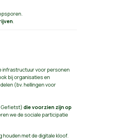
n opsporen.
rijven
.
e infrastructuur voor personen
ok bij organisaties en
elen (bv. hellingen voor
.
ef Gefietst)
die voorzien zijn op
en we de sociale participatie
 houden met de digitale kloof.