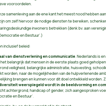
ieve vooroordelen.
ze samenleving aan de ene kant het meest nood hebben aan 
 zijn om zelf hiervoor de nodige diensten te bereiken, schenk
rvaringsdeskundige inwoners betrekken (denk bv. aan vereni
‘Democratie en Bestuur’.)
 inclusief beleid:
aal
van dienstverlening en communicatie
. Nederlands is en 
den het belangrijk dat mensen in de eerste plaats goed gehol
. rond veiligheid, belangrijke administratie, huisvesting, sch
ikt worden, naar de mogelijkheden van de hulpverlenende amb
elijking brengen en kunnen voor dit doel ontwikkeld worden. Z
diversiteit weerspiegeld wordt in de beeldvorming en co
ht achtergrond, handicap of gender, zich aangesproken voelt
ocratie en Bestuur’.