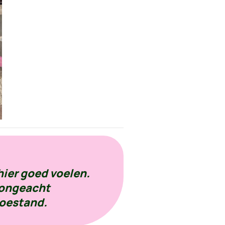
hier goed voelen.
 ongeacht
toestand.