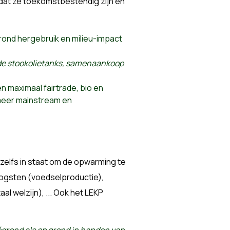
at ze toekomstbestendig zijn en
 rond hergebruik en milieu-impact
ude stookolietanks, samenaankoop
maximaal fairtrade, bio en
meer mainstream en
zelfs in staat om de opwarming te
oogsten (voedselproductie),
l welzijn), ... Ook het LEKP