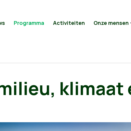
ws
Programma
Activiteiten
Onze mensen
milieu, klimaat