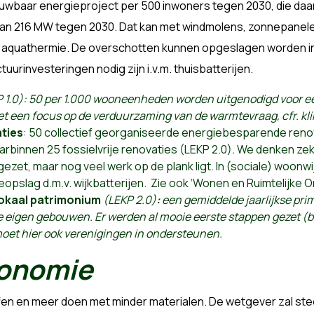
ieuwbaar energieproject per 500 inwoners tegen 2030, die da
an 216 MW tegen 2030. Dat kan met windmolens, zonnepanele
 aquathermie. De overschotten kunnen opgeslagen worden in w
tuurinvesteringen nodig zijn i.v.m. thuisbatterijen.
 1.0): 50 per 1.000 wooneenheden worden uitgenodigd voor ee
t een focus op de verduurzaming van de warmtevraag, cfr. kl
ties
: 50 collectief georganiseerde energiebesparende ren
arbinnen 25 fossielvrije renovaties (LEKP 2.0)
.
We denken zek
gezet, maar nog veel werk op de plank ligt. In (sociale) woonw
opslag d.m.v. wijkbatterijen. Zie ook ‘Wonen en Ruimtelijke O
lokaal patrimonium
(LEKP 2.0)
:
een gemiddelde jaarlijkse pri
e eigen gebouwen. Er werden al mooie eerste stappen gezet (
 moet hier ook verenigingen in ondersteunen.
conomie
fen en meer doen met minder materialen. De wetgever zal ste