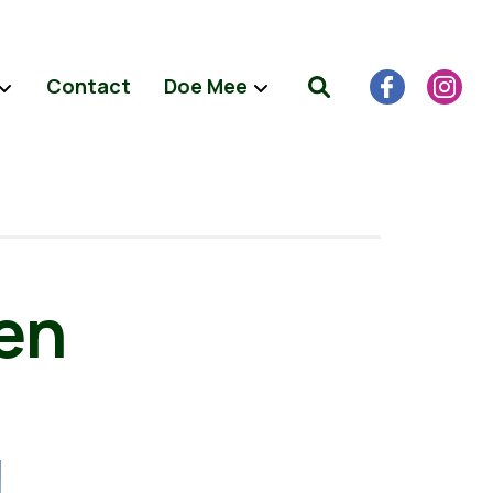
Contact
Doe Mee
 en