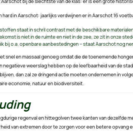
t Aarschot bij de slechtste van de klas: er is een grote histor
ard in Aarschot: jaarlijks verdwijnen er in Aarschot 16 voetb
toffen staat in schril contrast met de beschikbare materialen
komst is niet in de ruimte en niet in de zee, ze zit in onze st
ik bij o.a. openbare aanbestedingen – staat Aarschot nog ne
iet snel en massaal genoeg omdat die de toenemende honger 
een negatieve weerslag hebben op de leefbaarheid van de stad
 blijven, dan zal ze dringend actie moeten ondernemen in vol
aire economie, natuur en biodiversiteit.
uding
ngdurige regenval en hittegolven twee kanten van dezelfde m
heid van extremen door te zorgen voor een betere opvang en i