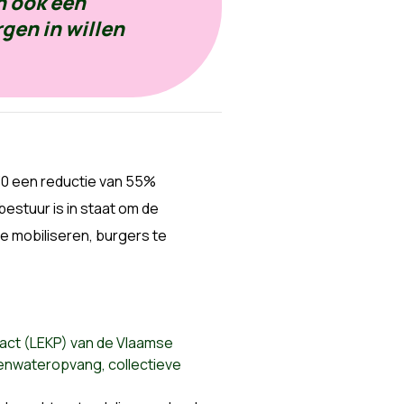
n ook een
gen in willen
30 een reductie van 55%
bestuur is in staat om de
 te mobiliseren, burgers te
pact (LEKP) van de Vlaamse
genwateropvang, collectieve