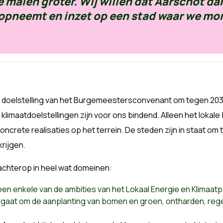
e malen groter. Wij willen dat Aarschot da
opneemt en inzet op een stad waar we mor
de doelstelling van het Burgemeestersconvenant om tegen 20
limaatdoelstellingen zijn voor ons bindend. Alleen het lokale 
 concrete realisaties op het terrein. De steden zijn in staat om
krijgen.
achterop in heel wat domeinen:
en enkele van de ambities van het Lokaal Energie en Klimaat
t gaat om de aanplanting van bomen en groen, ontharden, re