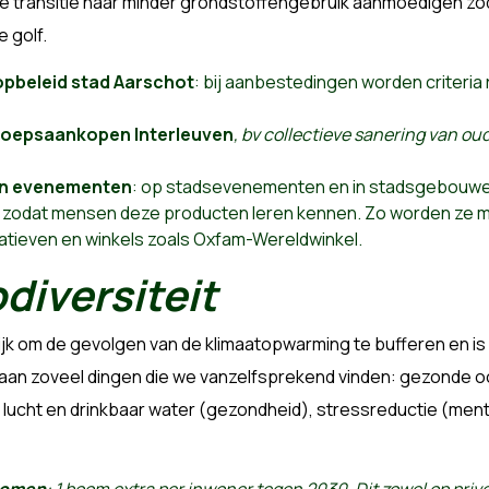
transitie naar minder grondstoffengebruik aanmoedigen zod
 golf.
pbeleid stad Aarschot
: bij aanbestedingen worden criteria
roepsaankopen Interleuven
, bv collectieve sanering van o
n evenementen
: op stadsevenementen en in stadsgebouwen 
n zodat mensen deze producten leren kennen. Zo worden ze 
iatieven en winkels zoals Oxfam-Wereldwinkel.
diversiteit
jk om de gevolgen van de klimaatopwarming te bufferen en is 
j aan zoveel dingen die we vanzelfsprekend vinden: gezonde 
 lucht en drinkbaar water (gezondheid), stressreductie (mentaa