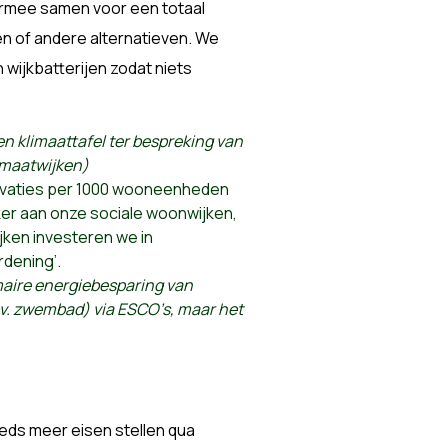
armee samen voor een totaal
n of andere alternatieven. We
ijkbatterijen zodat niets
n klimaattafel ter bespreking van
imaatwijken)
ovaties per 1000 wooneenheden
er aan onze sociale woonwijken,
ijken investeren we in
rdening’.
maire energiebesparing van
bv. zwembad) via ESCO’s, maar het
eds meer eisen stellen qua