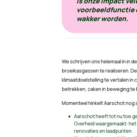
is onze impact vel
voorbeeldfunctie 
wakker worden.
We schrijven ons helemaal in in 
broeikasgassen te realiseren. De k
klimaatdoelstelling te vertalen in
betrekken, zaken in beweging te 
Momenteel hinkelt Aarschot nog 
Aarschot heeft tot nu toe
ge
Overheid waargemaakt
: he
renovaties en laadpunten.