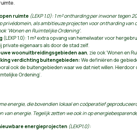
ruimte.
 open ruimte
(LEKP 1.0): 1 m² ontharding per inwoner tegen 20
p privédomein, als ambitieuze projecten voor ontharding van 
 ook ‘Wonen en Ruimtelijke Ordening’.
g
(LEKP 1.0): 1 m³ extra opvang van hemelwater voor hergebruik,
 private eigenaars als door de stad zelf.
euwe woonuitbreidingsgebieden aan
, zie ook ‘Wonen en Ru
king verdichting buitengebieden:
We definiëren de gebiede
oral ook de buitengebieden waar we dat niet willen. Hierdoor
mtelijke Ordening’.
me energie, die bovendien lokaal en coöperatief geproduceerd
 van energie. Tegelijk zetten we ook in op energiebesparend
ieuwbare energieprojecten
(LEKP1.0):