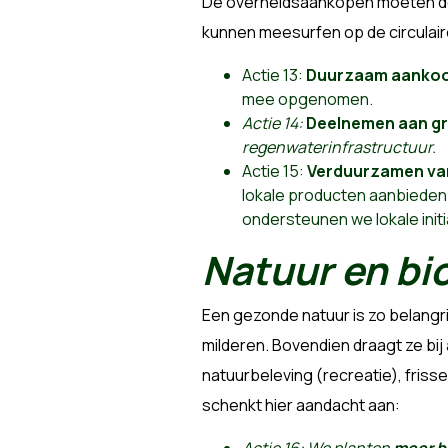
De overheidsaankopen moeten de 
kunnen meesurfen op de circulaire
Actie 13:
Duurzaam aankoo
mee opgenomen.
Actie 14:
Deelnemen aan g
regenwaterinfrastructuur.
Actie 15:
Verduurzamen va
lokale producten aanbiede
ondersteunen we lokale init
Natuur en bio
Een gezonde natuur is zo belangri
milderen. Bovendien draagt ze bi
natuurbeleving (recreatie), frisse
schenkt hier aandacht aan: