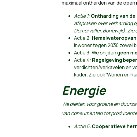
maximaal ontharden van de open 
Actie 1:
Ontharding van de
afspraken over verharding o
Demervallei, Bonewijk). Zie
Actie 2:
Hemelwateropvan
inwoner tegen 2030 zowel bij
Actie 3: We snijden
geen ni
Actie 4:
Regelgeving beper
verdichten/verkavelen en vo
kader. Zie ook ‘Wonen en Rui
Energie
We pleiten voor groene en duurza
van consumenten tot producenten
Actie 5:
Coöperatieve hern