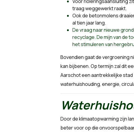
Voor rioleringsaansluiting zi
traag weggewerkt raakt.
Ook de betonmolens draaien h
al tien jaar lang.
De vraag naar nieuwe gronds
recyclage. De mijn van de toe
het stimuleren van hergebru
Bovendien gaat de vergroening n
kan bijbenen. Op termijn zal dit 
Aarschot een aantrekkelijke stad
waterhuishouding, energie, circul
Waterhuisho
Door de klimaatopwarming zijn la
beter voor op die onvoorspelbaar