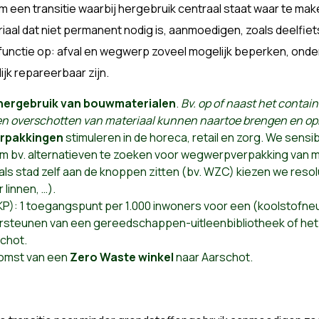
m een transitie waarbij hergebruik centraal staat waar te ma
riaal dat niet permanent nodig is, aanmoedigen, zoals deelf
functie op: afval en wegwerp zoveel mogelijk beperken, onde
jk repareerbaar zijn.
hergebruik van bouwmaterialen
.
Bv. op of naast het contai
n overschotten van materiaal kunnen naartoe brengen en op
erpakkingen
stimuleren in de horeca, retail en zorg. We sensib
m bv. alternatieven te zoeken voor wegwerpverpakking van 
als stad zelf aan de knoppen zitten (bv. WZC) kiezen we reso
 linnen, …).
KP): 1 toegangspunt per 1.000 inwoners voor een (koolstofne
ersteunen van een gereedschappen-uitleenbibliotheek of het
schot.
komst van een
Zero Waste winkel
naar Aarschot.