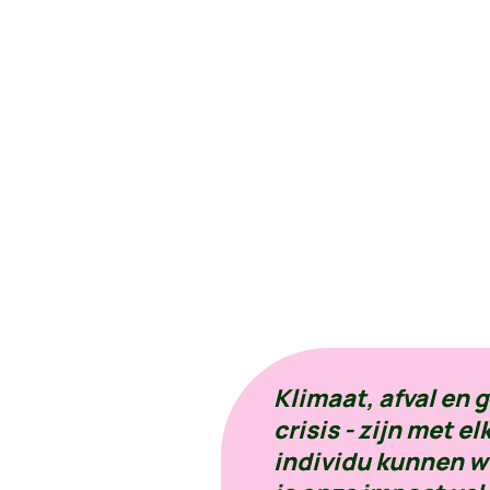
Klimaat, afval en 
crisis - zijn met 
individu kunnen 