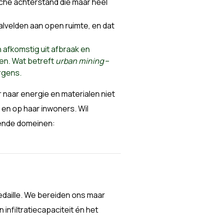
ische achterstand die maar heel
alvelden aan open ruimte, en dat
 afkomstig uit afbraak en
eden. Wat betreft
urban mining
–
rgens.
naar energie en materialen niet
 en op haar inwoners. Wil
gende domeinen:
edaille. We bereiden ons maar
nfiltratiecapaciteit én het