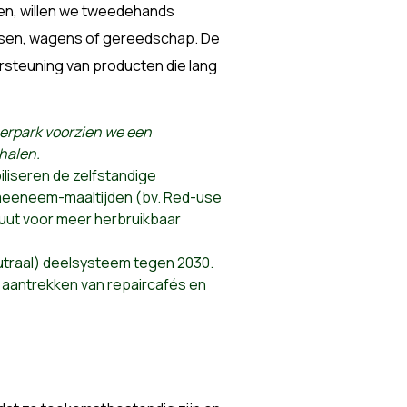
ken, willen we tweedehands
ietsen, wagens of gereedschap. De
rsteuning van producten die lang
nerpark voorzien we een
halen.
iliseren de zelfstandige
meeneem-maaltijden (bv. Red-use
luut voor meer herbruikbaar
utraal) deelsysteem tegen 2030.
 aantrekken van repaircafés en