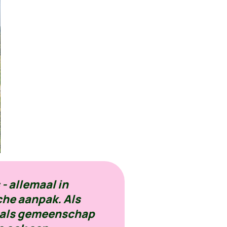
- allemaal in
che aanpak. Als
 als gemeenschap