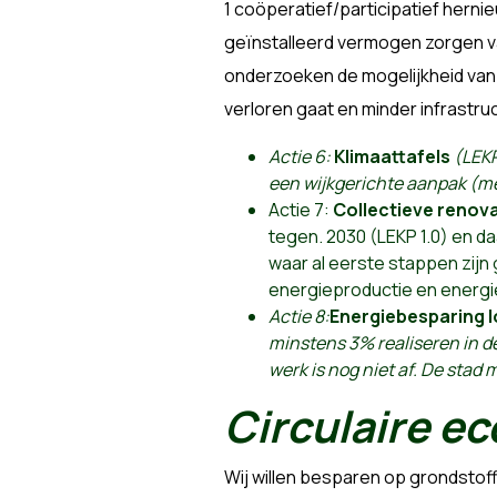
1 coöperatief/participatief hern
geïnstalleerd vermogen zorgen v
onderzoeken de mogelijkheid van
verloren gaat en minder infrastruc
Actie 6:
Klimaattafels
(LEKP
een wijkgerichte aanpak (me
Actie 7:
Collectieve renova
tegen. 2030 (LEKP 1.0) en da
waar al eerste stappen zijn 
energieproductie en energie
Actie 8:
Energiebesparing 
minstens 3% realiseren in d
werk is nog niet af. De stad
Circulaire e
Wij willen besparen op grondstof