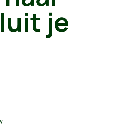
uit je
w