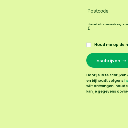
Postcode
Hoeveel extra mensen breng je m
Houd me op de 
Door je in te schrijve
en bijhoudt volgens
ha
wilt ontvangen, houden
kan je gegevens opvrag