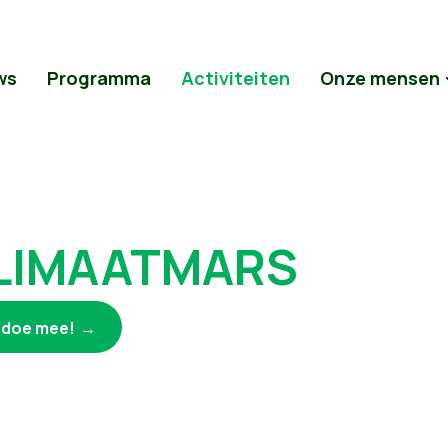
ws
Programma
Activiteiten
Onze mensen
LIMAATMARS
k doe mee!