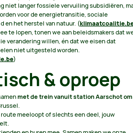
g niet langer fossiele vervuiling subsidiëren, m
rden voor de energietransitie, sociale
d en het herstel van natuur. (
klimaatcoalitie.b
ee te lopen, tonen we aan beleidsmakers dat w
die verandering willen, én dat we eisen dat
elen niet uitgesteld worden.
ie.be
)
tisch & oproep
 samen
met de trein vanuit station Aarschot om
Brussel.
e route meeloopt of slechts een deel, jouw
elt.
vrienden en buren mee. Samen maken we onze