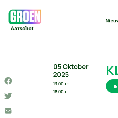
Nieu
K
05 Oktober
2025
13.00u -
I
18.00u