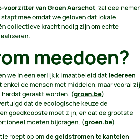
o-voorzitter van Groen Aarschot
, zal deelneme
j stapt mee omdat we geloven dat lokale
n collectieve kracht nodig zijn om echte
realiseren.
rom meedoen?
en we in een eerlijk klimaatbeleid dat
iedereen
t enkel de mensen met middelen, maar vooral zij
 hardst geraakt worden. (
groen.be
)
vertuigd dat de ecologische keuze de
en goedkoopste moet zijn, en dat de grootste
ortioneel moeten bijdragen. (
groen.be
)
tie roept op om
de geldstromen te kantelen
: