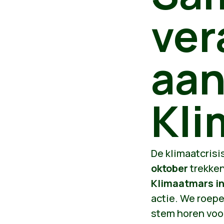
ver
aan
Kli
De klimaatcrisi
oktober
trekken
Klimaatmars in
actie. We roepe
stem horen voo