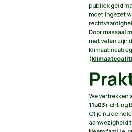
publiek geld ma
moet ingezet wo
rechtvaardighei
Door massaal m
met velen zijn 
klimaatmaatreg
(
klimaatcoalit
Prak
We vertrekken
11u03
richting 
Of je nu de hel
aanwezigheid t
Neem familie, 