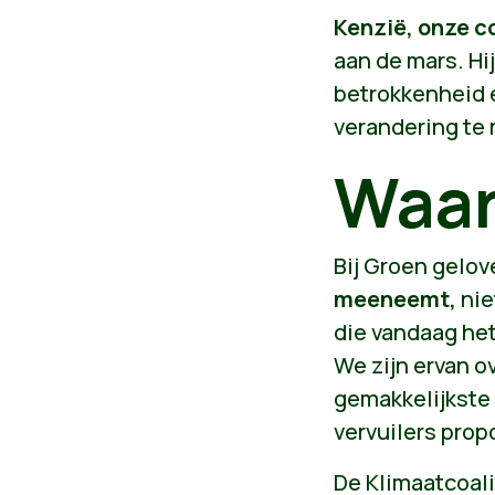
Kenzië, onze c
aan de mars. Hi
betrokkenheid é
verandering te 
Waa
Bij Groen gelov
meeneemt,
nie
die vandaag het
We zijn ervan o
gemakkelijkste 
vervuilers prop
De Klimaatcoali