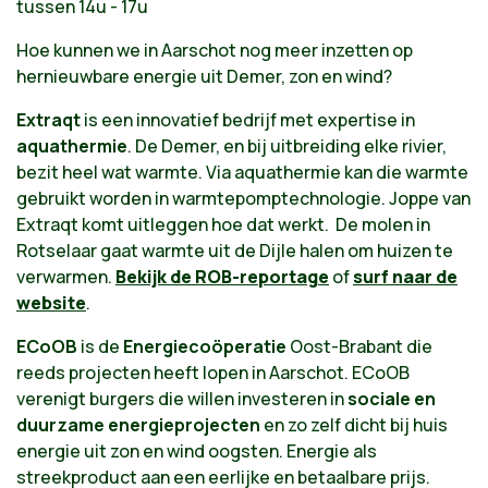
tussen 14u - 17u
Hoe kunnen we in Aarschot nog meer inzetten op
hernieuwbare energie uit Demer, zon en wind?
Extraqt
is een innovatief bedrijf met expertise in
aquathermie
. De Demer, en bij uitbreiding elke rivier,
bezit heel wat warmte. Via aquathermie kan die warmte
gebruikt worden in warmtepomptechnologie. Joppe van
Extraqt komt uitleggen hoe dat werkt. De molen in
Rotselaar gaat warmte uit de Dijle halen om huizen te
verwarmen.
Bekijk de ROB-reportage
of
surf naar de
website
.
ECoOB
is de
Energiecoöperatie
Oost-Brabant die
reeds projecten heeft lopen in Aarschot. ECoOB
verenigt burgers die willen investeren in
sociale en
duurzame energieprojecten
en zo zelf dicht bij huis
energie uit zon en wind oogsten. Energie als
streekproduct aan een eerlijke en betaalbare prijs.