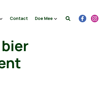
Contact
Doe Mee
 bier
ent