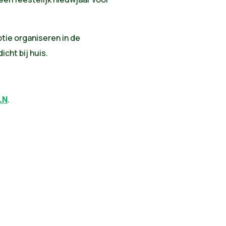
tie organiseren in de
cht bij huis.
LN
.