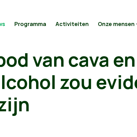
ws
Programma
Activiteiten
Onze mensen
od van cava en
lcohol zou evid
zijn