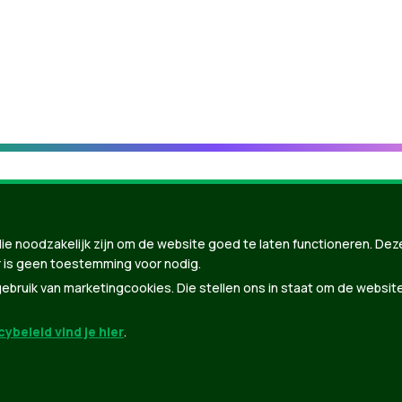
ie noodzakelijk zijn om de website goed te laten functioneren. Dez
 is geen toestemming voor nodig.
bruik van marketingcookies. Die stellen ons in staat om de websit
ybeleid vind je hier
.
nBuilder
| Gebouwd door
Tectonica