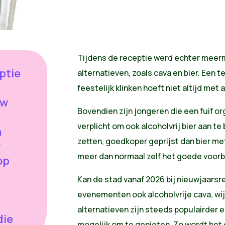
Tijdens de receptie werd echter meerm
ptie
alternatieven, zoals cava en bier. Een 
feestelijk klinken hoeft niet altijd met 
uw
Bovendien zijn jongeren die een fuif o
verplicht om ook alcoholvrij bier aan te
n
zetten, goedkoper geprijst dan bier met
r
meer dan normaal zelf het goede voorb
op
Kan de stad vanaf 2026 bij nieuwjaars
evenementen ook alcoholvrije cava, wij
alternatieven zijn steeds populairder 
die
mogelijk om te genieten. Zo wordt het 