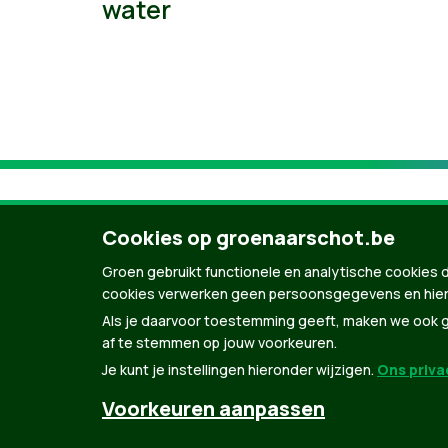
water
Cookies op groenaarschot.be
Groen gebruikt functionele en analytische cookies d
cookies verwerken geen persoonsgegevens en hier
Als je daarvoor toestemming geeft, maken we ook ge
af te stemmen op jouw voorkeuren.
Je kunt je instellingen hieronder wijzigen.
Ons privac
© Copyright Groen 2026 | Gemaakt met
Natio
Voorkeuren aanpassen