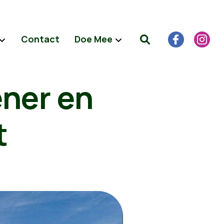
Contact
Doe Mee
ener en
t