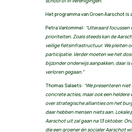
school of in verenigingen.”
Het programma van Groen Aarschot is 
Petra Vanlommel:
“Uiteraard focussen w
prioriteiten. Zoals steeds kan de Aarsc
veilige fietsinfrastructuur. We pleiten 
participatie. Verder moeten we het do
bijzonder onderwijs aanpakken, daar is 
verloren gegaan.”
Thomas Salaets:
“We presenteren niet
concrete acties, maar ook een heldere vi
over strategische allianties om het bur
daar hebben mensen niets aan. Lokale po
Aarschot uit zal gaan na 13 oktober. On
die een groener én socialer Aarschot w