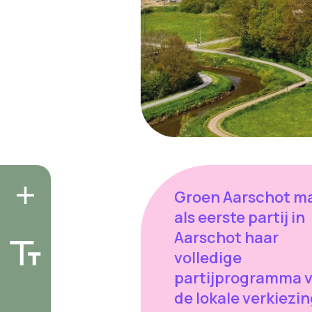
Groen Aarschot m
als eerste partij in
Aarschot haar
volledige
partijprogramma 
de lokale verkiezi